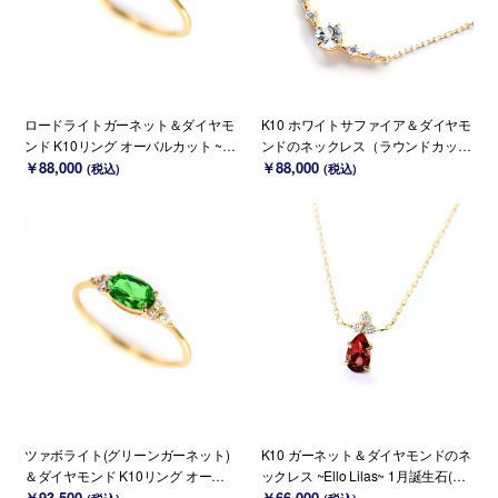
ロードライトガーネット＆ダイヤモ
K10 ホワイトサファイア＆ダイヤモ
ンド K10リング オーバルカット ~El
ンドのネックレス（ラウンドカッ
lo Ulmia~ 1月誕生石(K18/PT変更可
￥88,000
ト）~Ello Lily~ 9月誕生石(K18 変更
￥88,000
(税込)
(税込)
能)
可能)
ツァボライト(グリーンガーネット)
K10 ガーネット＆ダイヤモンドのネ
＆ダイヤモンド K10リング オーバ
ックレス ~Ello Lilas~ 1月誕生石(K1
ルカット ~Ello Ulmia~ 1月誕生石(K
￥93,500
8 変更可能)
￥66,000