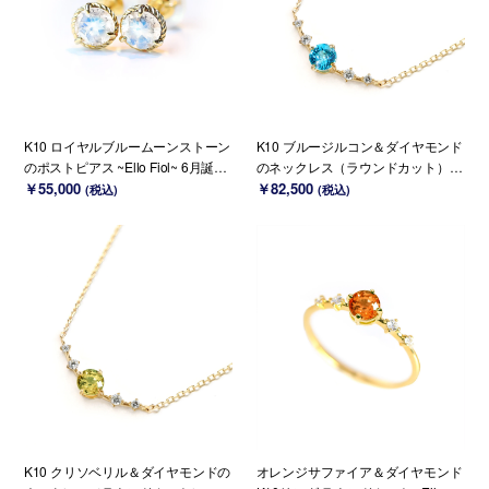
K10 ロイヤルブルームーンストーン
K10 ブルージルコン＆ダイヤモンド
のポストピアス ~Ello Fiol~ 6月誕生
のネックレス（ラウンドカット）~
石 (K18変更可能)
￥55,000
Ello Lily~ 12月誕生石(K18 変更可能)
￥82,500
(税込)
(税込)
K10 クリソベリル＆ダイヤモンドの
オレンジサファイア＆ダイヤモンド