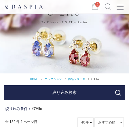
Menu
0
O’Ello
Brilliance of O’Ello Series
HOME
コレクション
商品シリーズ
O'Ello
絞り込み検索
絞り込み条件：
O'Ello
全 132 件 1 ページ目