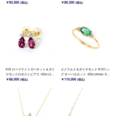
Ello Ulmia~ 1月誕生石(K18/PT変更
￥93,500
誕生石 (K18変更可能)
￥80,300
(税込)
(税込)
可能)
K10 ロードライトガーネット＆ダイ
エメラルド＆ダイヤモンド K10リン
ヤモンドのポストピアス ~Ello Lilas
グ オーバルカット ~Ello Ulmia~ 5月
~ 1月誕生石(K18変更可能)
￥88,000
誕生石(K18/PT変更可能)
￥110,000
(税込)
(税込)