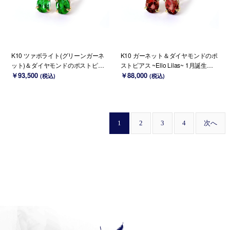
K10 ツァボライト(グリーンガーネ
K10 ガーネット＆ダイヤモンドのポ
ット)＆ダイヤモンドのポストピア
ストピアス ~Ello Lilas~ 1月誕生石
ス ~Ello Lilas~ 1月誕生石(K18変更
￥93,500
(K18変更可能)
￥88,000
(税込)
(税込)
可能)
1
2
3
4
次へ