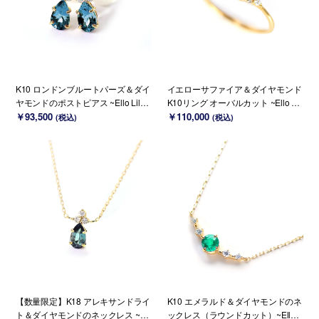
K10 ロンドンブルートパーズ＆ダイ
イエローサファイア＆ダイヤモンド
ヤモンドのポストピアス ~Ello Lilas
K10リング オーバルカット ~Ello Ul
~ 11月誕生石(K18変更可能)
￥93,500
mia~ 9月誕生石(K18/PT変更可能)
￥110,000
(税込)
(税込)
【数量限定】K18 アレキサンドライ
K10 エメラルド＆ダイヤモンドのネ
ト＆ダイヤモンドのネックレス ~Ell
ックレス（ラウンドカット）~Ello L