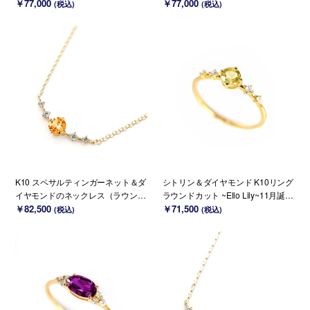
Ello Lily~ 1月誕生石(K18/PT変更可
￥77,000
~ 11月誕生石(K18 変更可能)
￥77,000
(税込)
(税込)
能)
K10 スペサルティンガーネット＆ダ
シトリン＆ダイヤモンド K10リング
イヤモンドのネックレス（ラウンド
ラウンドカット ~Ello Lily~11月誕生
カット）~Ello Lily~ 1月誕生石(K18
￥82,500
石(K18/PT変更可能)
￥71,500
(税込)
(税込)
変更可能)