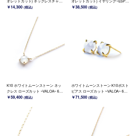
オレットカット) ネックレスチャー
オレットカット) イヤリング~ESPOI
ム ~BOURGEON~（チェーンのセッ
￥14,300
R~
￥38,500
(税込)
(税込)
ト購入できます）
K10 ホワイトムーンストーン ネッ
ホワイトムーンストーン K10ポスト
クレス ローズカット ~VALOA~ 6月
ピアス ローズカット ~VALOA~ 6月
誕生石(K18 変更可能)
￥59,400
誕生石 (K18変更可能)
￥71,500
(税込)
(税込)