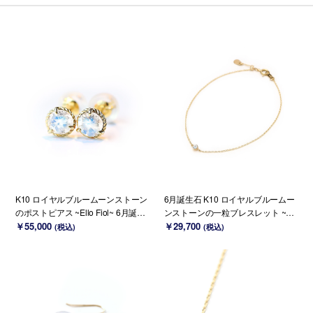
K10 ロイヤルブルームーンストーン
6月誕生石 K10 ロイヤルブルームー
のポストピアス ~Ello Fiol~ 6月誕生
ンストーンの一粒ブレスレット ~Pe
石 (K18変更可能)
￥55,000
tela~ (K18 変更可能)
￥29,700
(税込)
(税込)