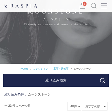
Menu
0
MOONSTONE
ムーンストーン
The only unique natural stone in the world
HOME
コレクション
宝石・天然石
ムーンストーン
絞り込み検索
絞り込み条件：
ムーンストーン
全 23 件 1 ページ目