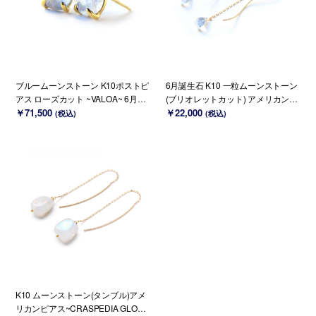
ブルームーンストーン K10ポストピ
6月誕生石 K10 一粒ムーンストーン
アス ローズカット ~VALOA~ 6月誕
(ブリオレットカット) アメリカンピ
生石 (K18変更可能)
￥71,500
アス~MONTBRETIA~
￥22,000
(税込)
(税込)
K10 ムーンストーン(タンブル)アメ
リカンピアス~CRASPEDIA GLOBO