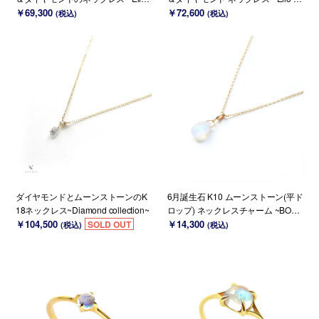
Lilas~ 6月誕生石(K18 変更可能)
￥69,300
culia~ 6月誕生石 (K18変更可能)
￥72,600
(税込)
(税込)
ダイヤモンドとムーンストーンのK
6月誕生石 K10 ムーンストーン(平ド
18ネックレス~Diamond collection~
ロップ) ネックレスチャーム ~BOU
￥104,500
RGEON~（チェーンのセット購入で
￥14,300
SOLD OUT
(税込)
(税込)
きます）