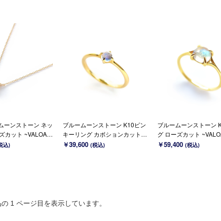
ームーンストーン ネッ
ブルームーンストーン K10ピン
ブルームーンストーン K
カット ~VALOA~
キーリング カボションカット ~
グ ローズカット ~VALO
18 変更可能)
MUOT~ 6月誕生石
誕生石
￥39,600
￥59,400
税込)
(税込)
(税込)
品の 1 ページ目を表示しています。