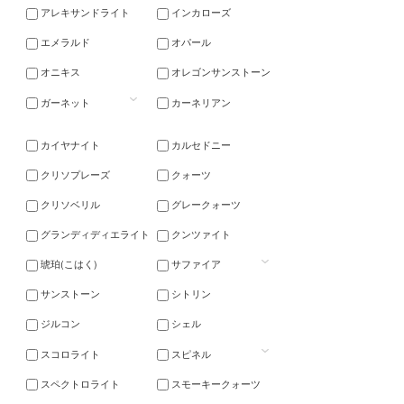
アレキサンドライト
インカローズ
エメラルド
オパール
オニキス
オレゴンサンストーン
ガーネット
カーネリアン
カイヤナイト
カルセドニー
クリソプレーズ
クォーツ
クリソベリル
グレークォーツ
グランディディエライト
クンツァイト
琥珀(こはく)
サファイア
サンストーン
シトリン
ジルコン
シェル
スコロライト
スピネル
スペクトロライト
スモーキークォーツ