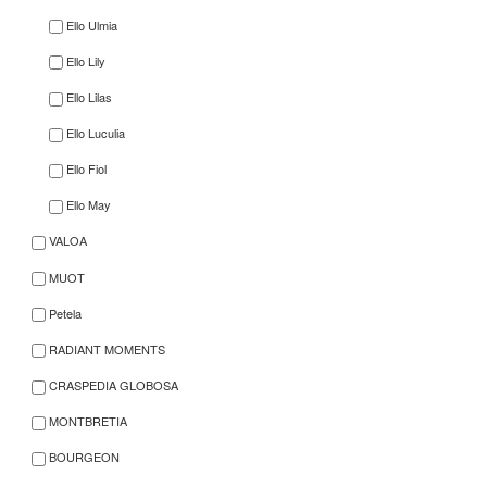
Ello Ulmia
Ello Lily
Ello Lilas
Ello Luculia
Ello Fiol
Ello May
VALOA
MUOT
Petela
RADIANT MOMENTS
CRASPEDIA GLOBOSA
MONTBRETIA
BOURGEON