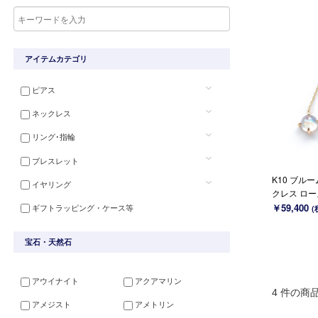
アイテムカテゴリ
ピアス
ネックレス
リング･指輪
ブレスレット
K10 ブル
イヤリング
クレス ローズ
6月誕生石(K
￥59,400
ギフトラッピング・ケース等
(
宝石・天然石
アウイナイト
アクアマリン
4 件の商
アメジスト
アメトリン