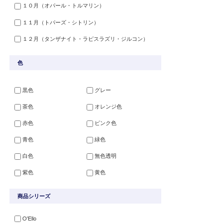
１０月（オパール・トルマリン）
１１月（トパーズ・シトリン）
１２月（タンザナイト・ラピスラズリ・ジルコン）
色
黒色
グレー
茶色
オレンジ色
赤色
ピンク色
青色
緑色
白色
無色透明
紫色
黄色
商品シリーズ
O'Ello