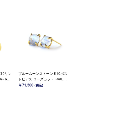
10リン
ブルームーンストーン K10ポス
A~ 6月
トピアス ローズカット ~VALOA
~ 6月誕生石 (K18変更可能)
￥71,500
(税込)