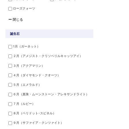
ローズクォーツ
ー
閉じる
誕生石
1月（ガーネット）
２月（アメジスト・クリソベリルキャッツアイ）
３月（アクアマリン）
４月（ダイヤモンド・クオーツ）
５月（エメラルド）
６月（真珠・ムーンストーン・アレキサンドライト）
７月（ルビー）
８月（ペリドット･スピネル）
９月（サファイア・クンツァイト）