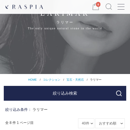
Menu
0
LARIMAR
ラリマー
The only unique natural stone in the world
HOME
コレクション
宝石・天然石
ラリマー
絞り込み検索
絞り込み条件：
ラリマー
全 8 件 1 ページ目