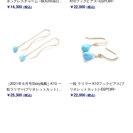
ネックレスチャーム ~BOURGEON~
K10フックピアス~ESPOIR~
（チェーンのセット購入できます）
￥14,300
￥22,000
(税込)
(税込)
［2021年６月号Story掲載］K10 一
一粒 ラリマー K10フックピアス(ブ
粒ラリマー(ブリオレットカット) ア
リオレットカット)~ESPOIR~
メリカンピアス~MONTBRETIA~
￥25,300
￥22,000
(税込)
(税込)