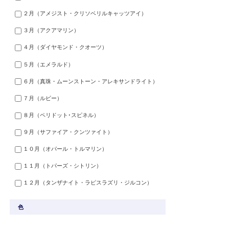
２月（アメジスト・クリソベリルキャッツアイ）
３月（アクアマリン）
４月（ダイヤモンド・クオーツ）
５月（エメラルド）
６月（真珠・ムーンストーン・アレキサンドライト）
７月（ルビー）
８月（ペリドット･スピネル）
９月（サファイア・クンツァイト）
１０月（オパール・トルマリン）
１１月（トパーズ・シトリン）
１２月（タンザナイト・ラピスラズリ・ジルコン）
色