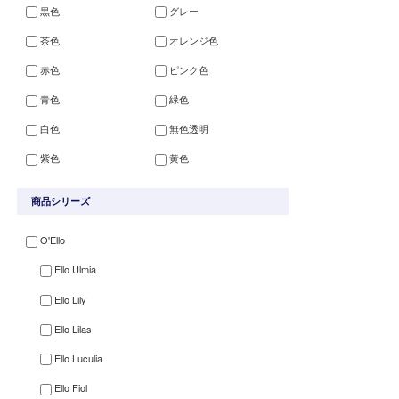
黒色
グレー
茶色
オレンジ色
赤色
ピンク色
青色
緑色
白色
無色透明
紫色
黄色
商品シリーズ
O'Ello
Ello Ulmia
Ello Lily
Ello Lilas
Ello Luculia
Ello Fiol