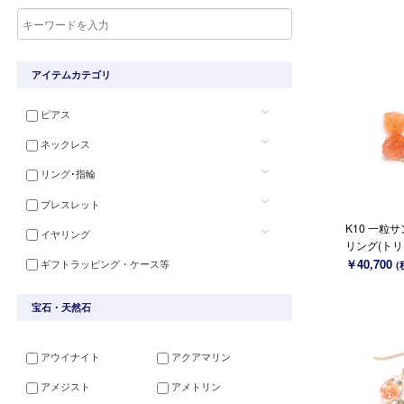
アイテムカテゴリ
ピアス
ネックレス
リング･指輪
ブレスレット
K10 一粒
イヤリング
リング(トリ
SPOIR~
￥40,700
ギフトラッピング・ケース等
(
宝石・天然石
アウイナイト
アクアマリン
アメジスト
アメトリン