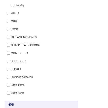
Ello May
VALOA
MUOT
Petela
RADIANT MOMENTS
CRASPEDIA GLOBOSA
MONTBRETIA
BOURGEON
ESPOIR
Diamond collection
Basic Items
Extra Items
価格