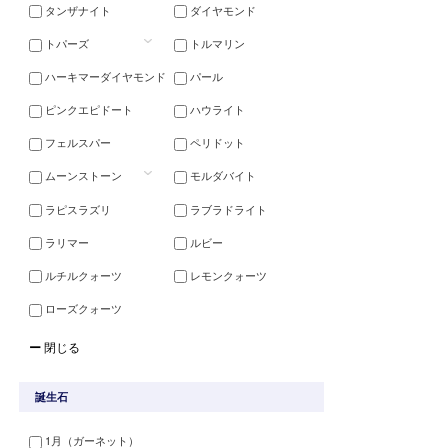
タンザナイト
ダイヤモンド
トパーズ
トルマリン
ハーキマーダイヤモンド
パール
ピンクエピドート
ハウライト
フェルスパー
ペリドット
ムーンストーン
モルダバイト
ラピスラズリ
ラブラドライト
ラリマー
ルビー
ルチルクォーツ
レモンクォーツ
ローズクォーツ
ー
閉じる
誕生石
1月（ガーネット）