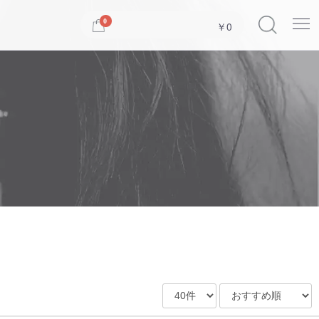
Menu
0
￥0