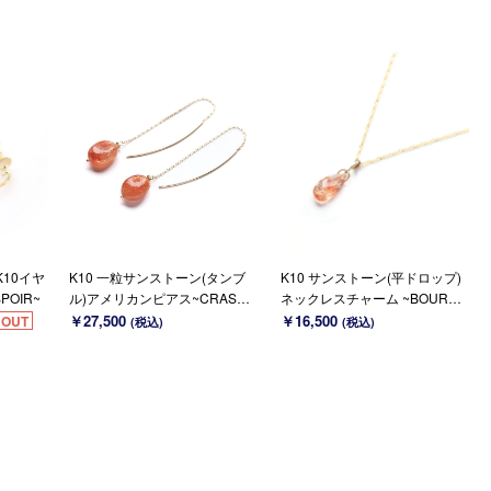
K10イヤ
K10 一粒サンストーン(タンブ
K10 サンストーン(平ドロップ)
POIR~
ル)アメリカンピアス~CRASPE
ネックレスチャーム ~BOURGE
DIA GLOBOSA~
ON~（チェーンのセット購入で
￥27,500
￥16,500
 OUT
(税込)
(税込)
きます）