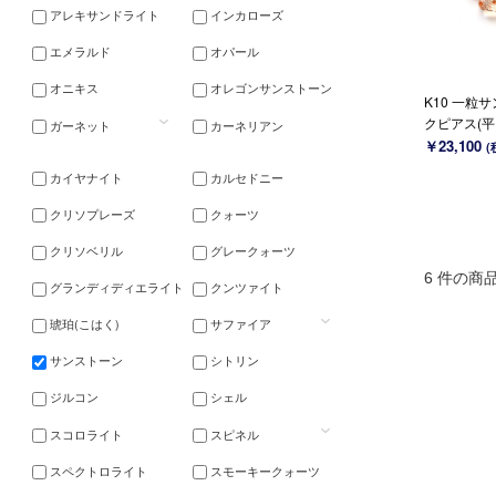
アレキサンドライト
インカローズ
エメラルド
オパール
オニキス
オレゴンサンストーン
K10 一粒
クピアス(平ド
ガーネット
カーネリアン
~
￥23,100
(
カイヤナイト
カルセドニー
クリソプレーズ
クォーツ
クリソベリル
グレークォーツ
6 件の商
グランディディエライト
クンツァイト
琥珀(こはく)
サファイア
サンストーン
シトリン
ジルコン
シェル
スコロライト
スピネル
スペクトロライト
スモーキークォーツ