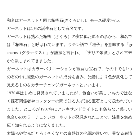
和名はガーネットと同じ柘榴石(ざくろいし)、モース硬度7-7.5。
ガーネットは1月の誕生石として有名です。
ガーネットは熟れた柘榴（ざくろ）の実に似た原石の形から、和名で
は「柘榴石」と呼ばれています。ラテン語で「種子」を意味する「gr
anatus（グラナタス）」が語源と言われ、 「実りの象徴」とされ古来
から親しまれてきました。
ガーネットはカラーバリエーションが豊富な宝石で、その中でも1つ
の石の中に複数のガーネットの成分を含み、光源により色が変化して
見えるものをカラーチェンジガーネットといいます。
1970年はじめに発見されていましたが、色合いが美しいものではな
く採石関係者やコレクターの間で知る人ぞ知る宝石として扱われてい
ました。ところが1987年にアレキサンドライトにも劣らない美しい
色合いのカラーチェンジガーネットが発見されたことで、注目を集め
広く知られるようになりました。
太陽光や蛍光灯とろうそくなどの白熱灯の光源の違いで、異なる表情