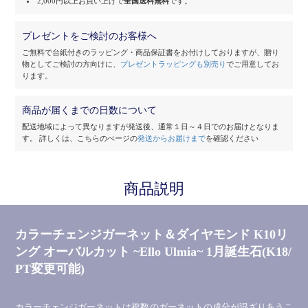
2,000円以上お買い上げで
全国送料無料
です。
プレゼントをご検討のお客様へ
ご無料で台紙付きのラッピング・商品保証書をお付けしておりますが、
贈り
物としてご検討の方向けに、
プレゼントラッピングも別売り
でご用意してお
ります。
商品が届くまでの日数について
配送地域によって異なりますが発送後、通常１日～４日でのお届けとなりま
す。
詳しくは、こちらのぺージの
発送からお届けまで
を確認ください
商品説明
カラーチェンジガーネット＆ダイヤモンド K10リ
ング オーバルカット ~Ello Ulmia~ 1月誕生石(K18/
PT変更可能)
カラーチェンジガーネットは複数のガーネットの成分が混ざりあうこ