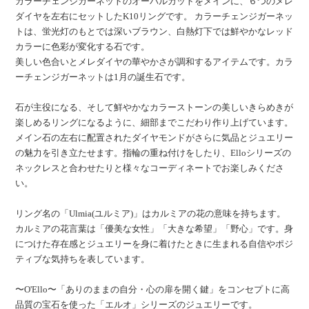
カラーチェンジガーネットのオーバルカットをメインに、６つのメレ
ダイヤを左右にセットしたK10リングです。 カラーチェンジガーネッ
トは、蛍光灯のもとでは深いブラウン、白熱灯下では鮮やかなレッド
カラーに色彩が変化する石です。
美しい色合いとメレダイヤの華やかさが調和するアイテムです。カラ
ーチェンジガーネットは1月の誕生石です。
石が主役になる、そして鮮やかなカラーストーンの美しいきらめきが
楽しめるリングになるように、細部までこだわり作り上げています。
メイン石の左右に配置されたダイヤモンドがさらに気品とジュエリー
の魅力を引き立たせます。指輪の重ね付けをしたり、Elloシリーズの
ネックレスと合わせたりと様々なコーディネートでお楽しみくださ
い。
リング名の「Ulmia(ユルミア)」はカルミアの花の意味を持ちます。
カルミアの花言葉は「優美な女性」「大きな希望」「野心」です。身
につけた存在感とジュエリーを身に着けたときに生まれる自信やポジ
ティブな気持ちを表しています。
〜O'Ello〜「ありのままの自分・心の扉を開く鍵」をコンセプトに高
品質の宝石を使った「エルオ」シリーズのジュエリーです。