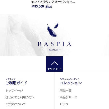
モンド K10リング オーバルカット ~
Ello Ulmia~ 1月誕生石(K18/PT変更
￥93,500
(税込)
可能)
GUIDE
COLLECTION
ご利用ガイド
コレクション
トップページ
商品一覧
はじめてご利用の方へ
商品シリーズ
ご注文について
ピアス