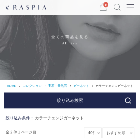
Menu
0
全ての商品を見る
All item
HOME
コレクション
宝石・天然石
ガーネット
カラーチェンジガーネット
絞り込み検索
絞り込み条件：
カラーチェンジガーネット
全 2 件 1 ページ目