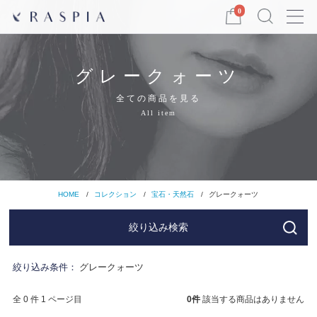
Menu
0
グレークォーツ
全ての商品を見る
All item
HOME
コレクション
宝石・天然石
グレークォーツ
絞り込み検索
絞り込み条件：
グレークォーツ
全 0 件 1 ページ目
0
件
該当する商品はありません