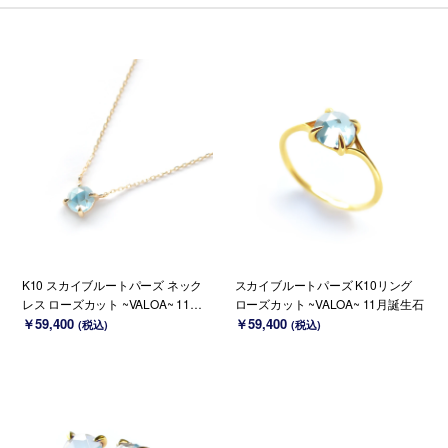
K10 スカイブルートパーズ ネック
スカイブルートパーズ K10リング
レス ローズカット ~VALOA~ 11月
ローズカット ~VALOA~ 11月誕生石
誕生石(K18 変更可能)
￥59,400
￥59,400
(税込)
(税込)