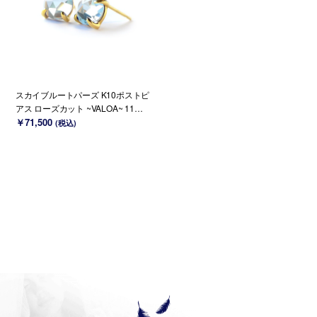
スカイブルートパーズ K10ポストピ
アス ローズカット ~VALOA~ 11月
誕生石 (K18変更可能)
￥71,500
(税込)