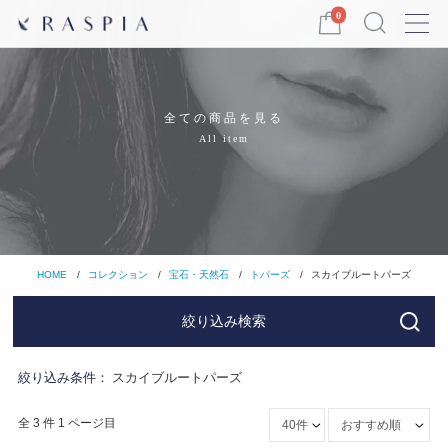
Menu
0
全ての商品を見る
All item
HOME
コレクション
宝石・天然石
トパーズ
スカイブルートパーズ
絞り込み検索
絞り込み条件：
スカイブルートパーズ
全 3 件 1 ページ目