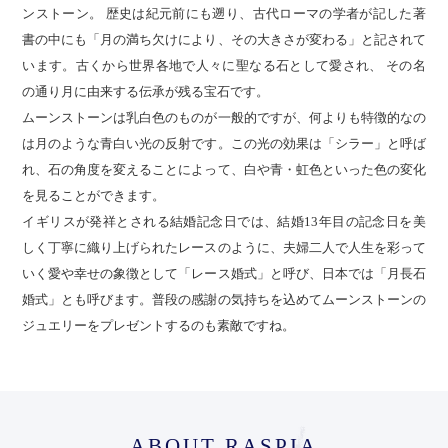
ンストーン。 歴史は紀元前にも遡り、古代ローマの学者が記した著
書の中にも「月の満ち欠けにより、その大きさが変わる」と記されて
います。古くから世界各地で人々に聖なる石として愛され、 その名
の通り月に由来する伝承が残る宝石です。
ムーンストーンは乳白色のものが一般的ですが、何よりも特徴的なの
は月のような青白い光の反射です。この光の効果は「シラー」と呼ば
れ、石の角度を変えることによって、白や青・虹色といった色の変化
を見ることができます。
イギリスが発祥とされる結婚記念日では、結婚13年目の記念日を美
しく丁寧に織り上げられたレースのように、夫婦二人で人生を彩って
いく愛や幸せの象徴として「レース婚式」と呼び、日本では「月長石
婚式」とも呼びます。普段の感謝の気持ちを込めてムーンストーンの
ジュエリーをプレゼントするのも素敵ですね。
ABOUT RASPIA