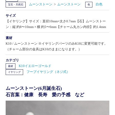
ムーンストーン
>
ムーンストーン
白色
宝石・天然石
色
サイズ
【イヤリング】サイズ：直径10mm×太さ0.7mm【石】ムーンストー
ン：縦 約8〜10mm × 横 約5〜6mm【チャーム丸カン内径】約1.4mm
素材
K10 / ムーンストーン ※イヤリングパーツのみK18に変更可能です。
（チャーム部分の金具はK10のままになります。）
カテゴリ
K10イエローゴールド
素材
フープイヤリング（ネジ式）
イヤリング
ムーンストーン(6月誕生石)
石言葉：健康 長寿 愛の予感 など