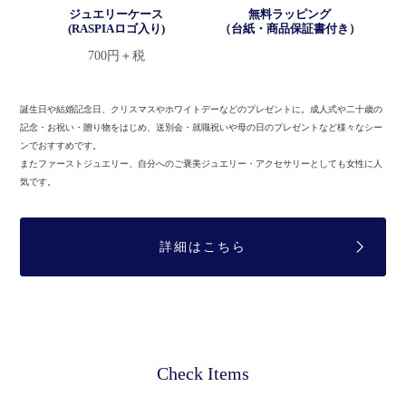
ジュエリーケース
無料ラッピング
(RASPIAロゴ入り)
（台紙・商品保証書付き）
700円＋税
誕生日や結婚記念日、クリスマスやホワイトデーなどのプレゼントに。
成人式や二十歳の
記念・お祝い・贈り物をはじめ、送別会・就職祝いや母の日のプレゼントなど様々なシー
ンでおすすめです。
またファーストジュエリー、自分へのご褒美ジュエリー・アクセサリーとしても女性に人
気です。
詳細はこちら
Check Items