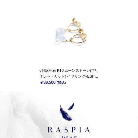
6月誕生石 K10 ムーンストーン(ブリ
オレットカット) イヤリング~ESPOI
R~
￥38,500
(税込)