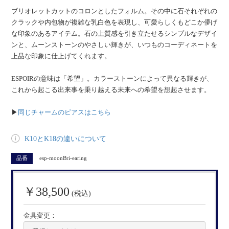
ブリオレットカットのコロンとしたフォルム。その中に石それぞれの
クラックや内包物が複雑な乳白色を表現し、可愛らしくもどこか儚げ
な印象のあるアイテム。石の上質感を引き立たせるシンプルなデザイ
ンと、ムーンストーンのやさしい輝きが、いつものコーディネートを
上品な印象に仕上げてくれます。
ESPOIRの意味は「希望」。カラーストーンによって異なる輝きが、
これから起こる出来事を乗り越える未来への希望を想起させます。
▶︎
同じチャームのピアスはこちら
K10とK18の違いについて
品番
esp-moonBri-earing
￥38,500
(税込)
金具変更：