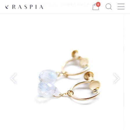
Menu
HOME
コレクション
6月誕生石 K10 ムーンストー...
0