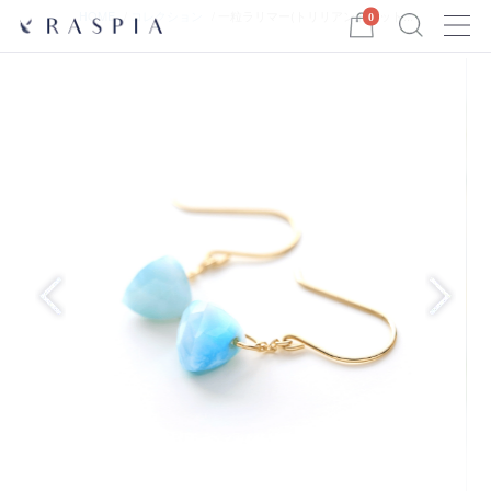
Menu
HOME
コレクション
一粒ラリマー(トリリアントカット...
0