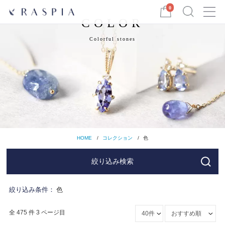
Menu
0
COLOR
Colorful stones
HOME
コレクション
色
絞り込み検索
絞り込み条件：
色
全 475 件 3 ページ目