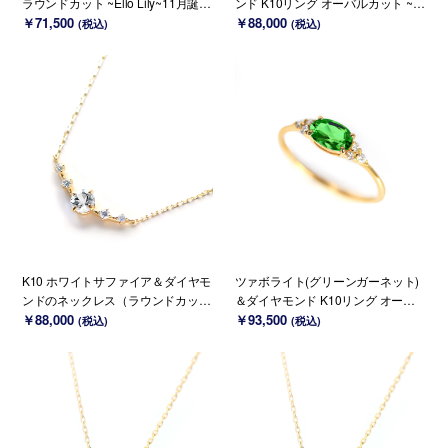
ラウンドカット ~Ello Lily~11月誕生
ンド K10リング オーバルカット ~El
石(K18/PT変更可能)
￥71,500
lo Ulmia~ 1月誕生石(K18/PT変更可
￥88,000
(税込)
(税込)
能)
K10 ホワイトサファイア＆ダイヤモ
ツァボライト(グリーンガーネット)
ンドのネックレス（ラウンドカッ
＆ダイヤモンド K10リング オーバ
ト）~Ello Lily~ 9月誕生石(K18 変更
￥88,000
ルカット ~Ello Ulmia~ 1月誕生石(K
￥93,500
(税込)
(税込)
可能)
18/PT変更可能)