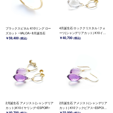
4月誕生石 ロッククリスタル / クォ
ブラックスピネル K10リング ロー
ーツ(シャンデリアカット) K10イヤ
ズカット ~VALOA~ 8月誕生石
リング~ESPOIR~
￥40,700
￥59,400
(税込)
(税込)
2月誕生石 アメジスト(シャンデリア
2月誕生石 アメジスト(シャンデリア
カット)K10イヤリング~ESPOIR~
カット) K10フックピアス~ESPOIR
￥40,700
~
￥22,000
(税込)
(税込)