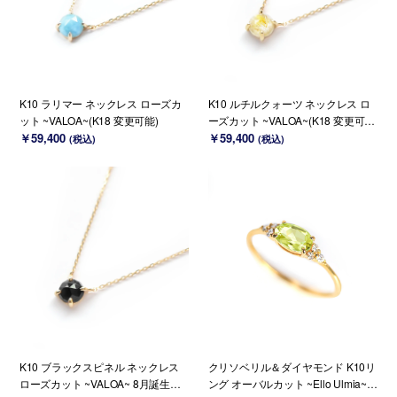
K10 ラリマー ネックレス ローズカ
K10 ルチルクォーツ ネックレス ロ
ット ~VALOA~(K18 変更可能)
ーズカット ~VALOA~(K18 変更可
￥59,400
能)
￥59,400
(税込)
(税込)
K10 ブラックスピネル ネックレス
クリソベリル＆ダイヤモンド K10リ
ローズカット ~VALOA~ 8月誕生石
ング オーバルカット ~Ello Ulmia~(K