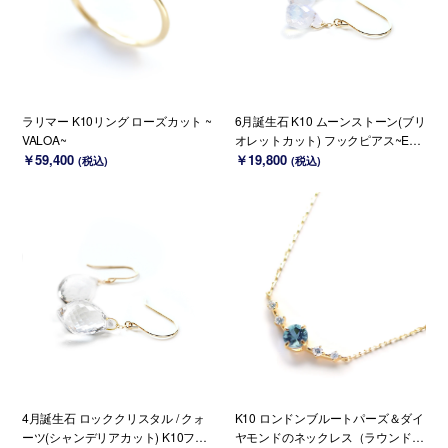
ラリマー K10リング ローズカット ~
6月誕生石 K10 ムーンストーン(ブリ
VALOA~
オレットカット) フックピアス~ESP
￥59,400
OIR~
￥19,800
(税込)
(税込)
4月誕生石 ロッククリスタル / クォ
K10 ロンドンブルートパーズ＆ダイ
ーツ(シャンデリアカット) K10フッ
ヤモンドのネックレス（ラウンドカ