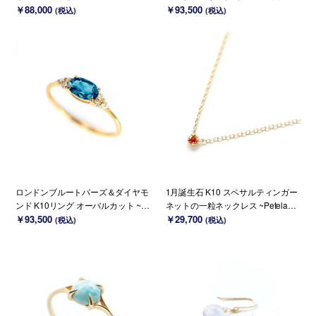
誕生石(K18/PT変更可能)
￥88,000
Ello Ulmia~ 1月誕生石(K18/PT変更
￥93,500
(税込)
(税込)
可能)
ロンドンブルートパーズ＆ダイヤモ
1月誕生石 K10 スペサルティンガー
ンド K10リング オーバルカット ~El
ネットの一粒ネックレス ~Petela~
lo Ulmia~ 11月誕生石(K18/PT変更
￥93,500
(K18 変更可能)
￥29,700
(税込)
(税込)
可能)