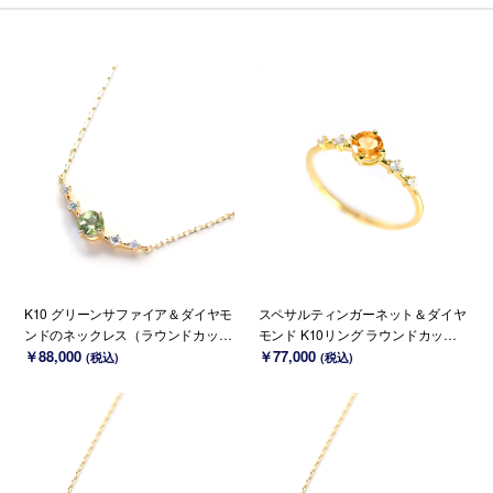
K10 グリーンサファイア＆ダイヤモ
スペサルティンガーネット＆ダイヤ
ンドのネックレス（ラウンドカッ
モンド K10リング ラウンドカット ~
ト）~Ello Lily~ 9月誕生石(K18 変更
￥88,000
Ello Lily~ 1月誕生石(K18/PT変更可
￥77,000
(税込)
(税込)
可能)
能)