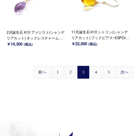
11月誕生石 K10 シトリン(シャンデ
2月誕生石 K10 アメジスト(シャンデ
リアカット) フックピアス~ESPOIR
リアカット) ネックレスチャーム ~B
~
￥22,000
OURGEON~（チェーンのセット購
￥14,300
(税込)
(税込)
入できます）
前へ
1
2
3
4
5
次へ