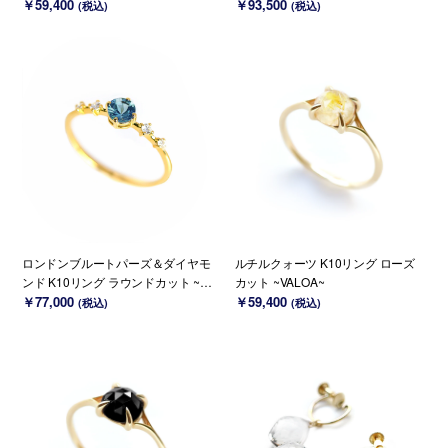
(K18 変更可能)
￥59,400
18/PT変更可能)
￥93,500
(税込)
(税込)
ロンドンブルートパーズ＆ダイヤモ
ルチルクォーツ K10リング ローズ
ンド K10リング ラウンドカット ~El
カット ~VALOA~
lo Lily~11月誕生石(K18/PT変更可
￥77,000
￥59,400
(税込)
(税込)
能)