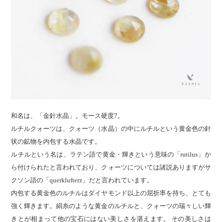
和名は、「金針水晶」。モース硬度7。
ルチルクォーツは、クォーツ（水晶）の中にルチルという黄金色の針
状の鉱物を内包する水晶です。
ルチルという名は、ラテン語で黄金・輝きという意味の「rutilus」か
ら付けられたと言われており、クォーツについては諸説ありますがサ
クソン語の「querklufterz」だと言われています。
内包する黄金色のルチルはダイヤモンド以上の屈折率を持ち、とても
強く輝きます。絹糸のような黄金のルチルと、クォーツの瑞々しい輝
きとが相まって他の宝石にはない美しさを湛えます。 その美しさは