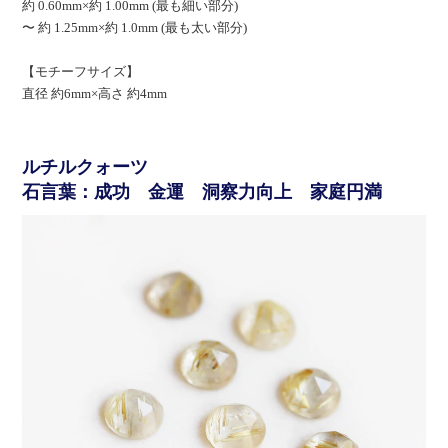
約 0.60mm×約 1.00mm (最も細い部分)
〜 約 1.25mm×約 1.0mm (最も太い部分)
【モチーフサイズ】
直径 約6mm×高さ 約4mm
ルチルクォーツ
石言葉：成功 金運 洞察力向上 家庭円満