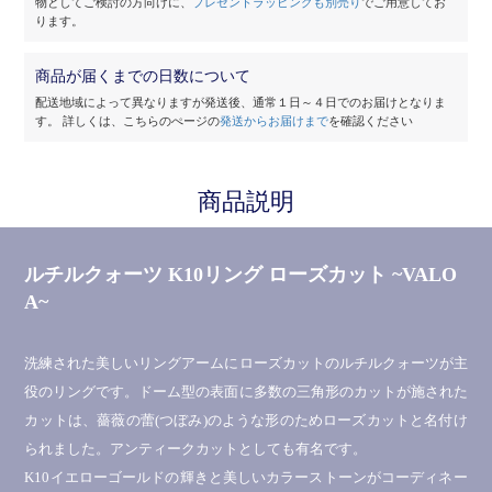
物としてご検討の方向けに、
プレゼントラッピングも別売り
でご用意してお
ります。
商品が届くまでの日数について
配送地域によって異なりますが発送後、通常１日～４日でのお届けとなりま
す。
詳しくは、こちらのぺージの
発送からお届けまで
を確認ください
商品説明
ルチルクォーツ K10リング ローズカット ~VALO
A~
洗練された美しいリングアームにローズカットのルチルクォーツが主
役のリングです。ドーム型の表面に多数の三角形のカットが施された
カットは、薔薇の蕾(つぼみ)のような形のためローズカットと名付け
られました。アンティークカットとしても有名です。
K10イエローゴールドの輝きと美しいカラーストーンがコーディネー