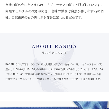
女神の髪の色にたとえられ、「ヴィーナスの髪」と呼ばれています。
内包するルチルの太さや向き、色味の濃さは自然が作り出す石の個
性。自然由来の石の美しさを存分に楽しめる宝石です。
ABOUT RASPIA
ラスピアについて
RASPIA(ラスピア)は、シンプルで大人可愛いデザインをイメージし、カラーストーン/天
然石とK10(10金)/K18(18金)の本物のゴールド素材を使って手作りしています。
20代、30
代から40代、50代の幅広い年齢層にレディース向けジュエリーとして、
普段使いからお
仕事やフォーマルシーン・一生物ジュエリーなど様々なコーディネートをご提案します。