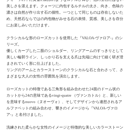
美しさを湛えます。クォーツに内包するルチルの太さ、向き、色味の
濃さは自然が作り出す石の個性。一つとして同じものは存在しないた
め、天然石ならではの内包物がみせる石の表情、質感、美しさを存分
にお楽しみいただけます。
クラシカルな形のローズカットを使用した『VALOA-ヴァロア-』のシ
リーズ。
優しくカーブした二股のショルダー、リングアームのすっきりとして
美しい輪郭ライン、しっかり石を支える爪は先端に向けて細く研ぎ澄
まされていく形に仕上げました。
リングのアームとカラーストーンのクラシカルな石と合わさって、さ
まざまな大人の女性の雰囲気を演出します。
ローズカットの特徴である三角形を組み合わせた24面のドーム状の
カットから24の意味であるvingt-quatre （ヴァンカトル）と、新しい
を意味するnuovo（ヌオーヴォ）、そしてデザインから連想されるア
ルファベットの組み合わせ、響きのイメージから『VALOA-ヴァロ
ア-』と名付けました。
洗練された柔らかな女性のイメージと特徴的な美しいカラーストーン