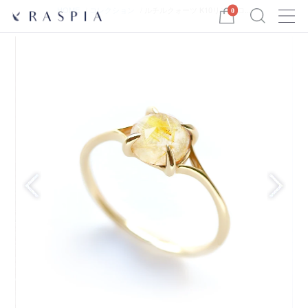
Menu
HOME
コレクション
ルチルクォーツ K10リング ロ...
0