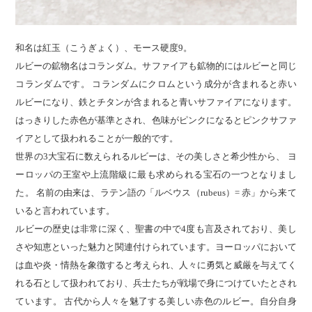
和名は紅玉（こうぎょく）、モース硬度9。
ルビーの鉱物名はコランダム。サファイアも鉱物的にはルビーと同じ
コランダムです。 コランダムにクロムという成分が含まれると赤い
ルビーになり、鉄とチタンが含まれると青いサファイアになります。
はっきりした赤色が基準とされ、色味がピンクになるとピンクサファ
イアとして扱われることが一般的です。
世界の3大宝石に数えられるルビーは、その美しさと希少性から、 ヨ
ーロッパの王室や上流階級に最も求められる宝石の一つとなりまし
た。 名前の由来は、ラテン語の「ルベウス（rubeus）= 赤」から来て
いると言われています。
ルビーの歴史は非常に深く、聖書の中で4度も言及されており、美し
さや知恵といった魅力と関連付けられています。ヨーロッパにおいて
は血や炎・情熱を象徴すると考えられ、人々に勇気と威厳を与えてく
れる石として扱われており、兵士たちが戦場で身につけていたとされ
ています。 古代から人々を魅了する美しい赤色のルビー。自分自身