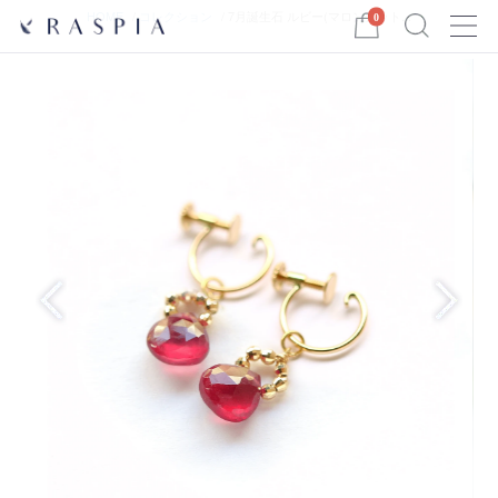
Menu
HOME
コレクション
7月誕生石 ルビー(マロンカット...
0