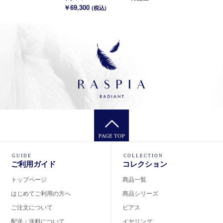
(K18変更可能)
￥69,300
(税込)
GUIDE
COLLECTION
ご利用ガイド
コレクション
トップページ
商品一覧
はじめてご利用の方へ
商品シリーズ
ご注文について
ピアス
配送・送料について
イヤリング