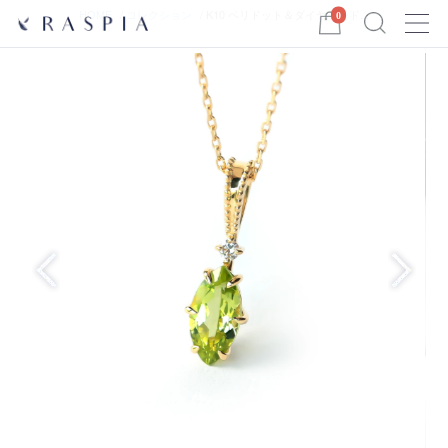
Menu
HOME
コレクション
K10 ペリドット＆ダイヤモンド...
0