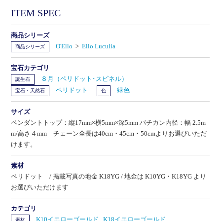
ITEM SPEC
商品シリーズ
O'Ello
>
Ello Luculia
商品シリーズ
宝石カテゴリ
８月（ペリドット･スピネル）
誕生石
ペリドット
緑色
宝石・天然石
色
サイズ
ペンダントトップ：縦17mm×横5mm×深5mm バチカン内径：幅 2.5m
m/高さ４mm チェーン全長は40cm・45cm・50cmよりお選びいただ
けます。
素材
ペリドット / 掲載写真の地金 K18YG / 地金は K10YG・K18YG より
お選びいただけます
カテゴリ
K10イエローゴールド
,
K18イエローゴールド
素材