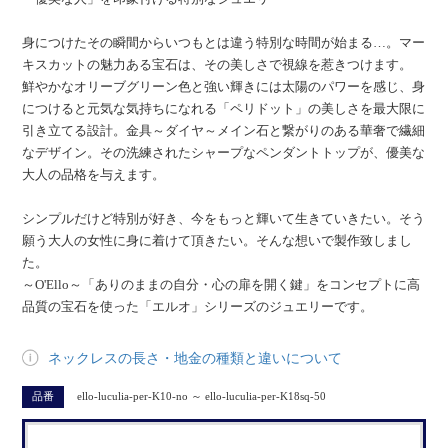
身につけたその瞬間からいつもとは違う特別な時間が始まる…。マー
キスカットの魅力ある宝石は、その美しさで視線を惹きつけます。
鮮やかなオリーブグリーン色と強い輝きには太陽のパワーを感じ、身
につけると元気な気持ちになれる「ペリドット」の美しさを最大限に
引き立てる設計。金具～ダイヤ～メイン石と繋がりのある華奢で繊細
なデザイン。その洗練されたシャープなペンダントトップが、優美な
大人の品格を与えます。
シンプルだけど特別が好き、今をもっと輝いて生きていきたい。そう
願う大人の女性に身に着けて頂きたい。そんな想いで製作致しまし
た。
～O'Ello～「ありのままの自分・心の扉を開く鍵」をコンセプトに高
品質の宝石を使った「エルオ」シリーズのジュエリーです。
ネックレスの長さ・地金の種類と違いについて
品番
ello-luculia-per-K10-no ～ ello-luculia-per-K18sq-50