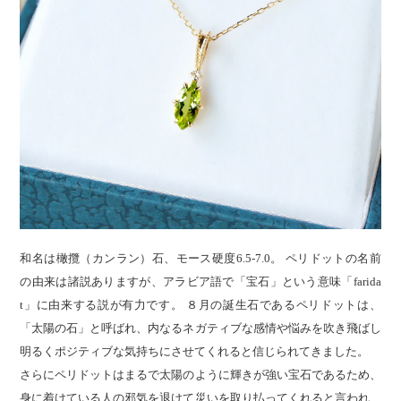
和名は橄攬（カンラン）石、モース硬度6.5-7.0。 ペリドットの名前
の由来は諸説ありますが、アラビア語で「宝石」という意味「farida
t」に由来する説が有力です。 ８月の誕生石であるペリドットは、
「太陽の石」と呼ばれ、内なるネガティブな感情や悩みを吹き飛ばし
明るくポジティブな気持ちにさせてくれると信じられてきました。
さらにペリドットはまるで太陽のように輝きが強い宝石であるため、
身に着けている人の邪気を退けて災いを取り払ってくれると言われ、