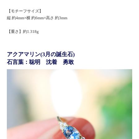
【モチーフサイズ】
縦 約4mm×横 約6mm×高さ 約3mm
【重さ】約1.318g
アクアマリン(3月の誕生石)
石言葉：聡明 沈着 勇敢