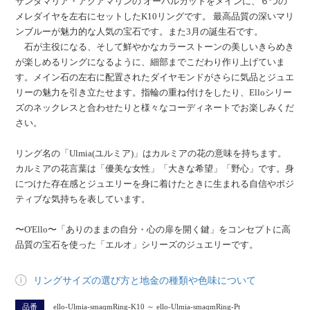
サンタマリア・アクアマリンの オーバルカットをメインに、６つの
メレダイヤを左右にセットしたK10リングです。 最高品質の深いマリ
ンブルーが魅力的な人気の宝石です。また3月の誕生石です。
石が主役になる、そして鮮やかなカラーストーンの美しいきらめき
が楽しめるリングになるように、細部までこだわり作り上げていま
す。メイン石の左右に配置されたダイヤモンドがさらに気品とジュエ
リーの魅力を引き立たせます。指輪の重ね付けをしたり、Elloシリー
ズのネックレスと合わせたりと様々なコーディネートでお楽しみくだ
さい。
リング名の「Ulmia(ユルミア)」はカルミアの花の意味を持ちます。
カルミアの花言葉は「優美な女性」「大きな希望」「野心」です。身
につけた存在感とジュエリーを身に着けたときに生まれる自信やポジ
ティブな気持ちを表しています。
〜O'Ello〜「ありのままの自分・心の扉を開く鍵」をコンセプトに高
品質の宝石を使った「エルオ」シリーズのジュエリーです。
リングサイズの選び方と地金の種類や色味について
品番
ello-Ulmia-smaqmRing-K10 ～ ello-Ulmia-smaqmRing-Pt