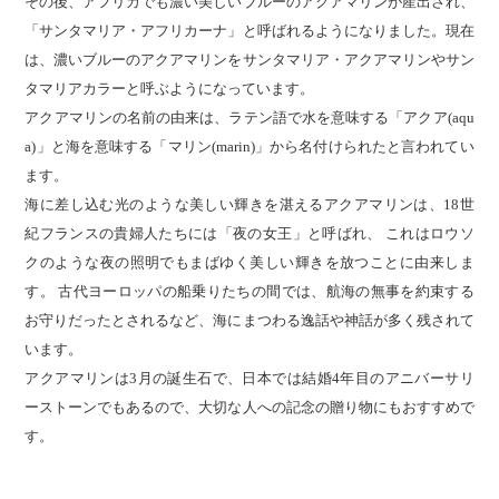
その後、アフリカでも濃い美しいブルーのアクアマリンが産出され、
「サンタマリア・アフリカーナ」と呼ばれるようになりました。現在
は、濃いブルーのアクアマリンをサンタマリア・アクアマリンやサン
タマリアカラーと呼ぶようになっています。
アクアマリンの名前の由来は、ラテン語で水を意味する「アクア(aqu
a)」と海を意味する「マリン(marin)」から名付けられたと言われてい
ます。
海に差し込む光のような美しい輝きを湛えるアクアマリンは、18世
紀フランスの貴婦人たちには「夜の女王」と呼ばれ、 これはロウソ
クのような夜の照明でもまばゆく美しい輝きを放つことに由来しま
す。 古代ヨーロッパの船乗りたちの間では、航海の無事を約束する
お守りだったとされるなど、海にまつわる逸話や神話が多く残されて
います。
アクアマリンは3月の誕生石で、日本では結婚4年目のアニバーサリ
ーストーンでもあるので、大切な人への記念の贈り物にもおすすめで
す。