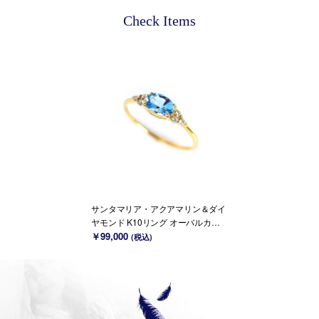
Check Items
サンタマリア・アクアマリン＆ダイ
ヤモンド K10リング オーバルカッ
ト ~Ello Ulmia~ 3月誕生石(K18/PT
￥99,000
(税込)
変更可能)