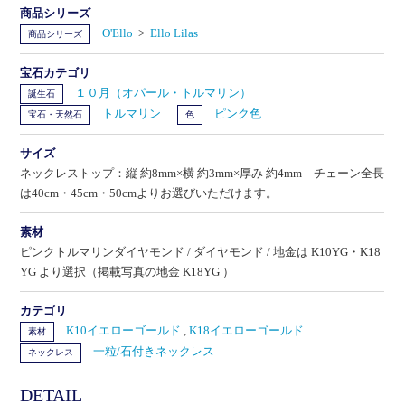
商品シリーズ
O'Ello
>
Ello Lilas
商品シリーズ
宝石カテゴリ
１０月（オパール・トルマリン）
誕生石
トルマリン
ピンク色
宝石・天然石
色
サイズ
ネックレストップ：縦 約8mm×横 約3mm×厚み 約4mm チェーン全長
は40cm・45cm・50cmよりお選びいただけます。
素材
ピンクトルマリンダイヤモンド / ダイヤモンド / 地金は K10YG・K18
YG より選択（掲載写真の地金 K18YG ）
カテゴリ
K10イエローゴールド
,
K18イエローゴールド
素材
一粒/石付きネックレス
ネックレス
DETAIL