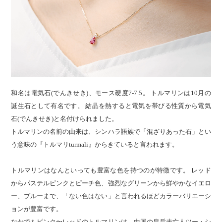
和名は電気石(でんきせき)、モース硬度7-7.5。 トルマリンは10月の
誕生石として有名です。 結晶を熱すると電気を帯びる性質から電気
石(でんきせき)と名付けられました。
トルマリンの名前の由来は、シンハラ語族で「混ざりあった石」とい
う意味の『トルマリturmali』からきていると言われます。
トルマリンはなんといっても豊富な色を持つのが特徴です。 レッド
からパステルピンクとピーチ色、強烈なグリーンから鮮やかなイエロ
ー、ブルーまで、「ない色はない」と言われるほどカラーバリエーシ
ョンが豊富です。
なかでもピンク〜レッドのトルマリンは、中国の皇后未亡人ツー・シ