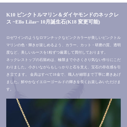
K10 ピンクトルマリン＆ダイヤモンドのネックレ
ス ~Ello Lilas~ 10月誕生石(K18 変更可能)
ロゼワインのようなロマンチックなピンクカラーが美しいピンクトル
マリンの色・輝きが楽しめるよう、カラー、カット・研磨の質、透明
度など、美しいルースを1粒ずつ厳選して買付しております。
ネックレストップの石留めは、極限まで小さくさり気ない作りにこだ
わりました。小さいながらもしっかりと石を支え、宝石の存在感を引
き立てます。 金具はすべて18金で、職人が細部まで丁寧に磨きあげ
ました。鮮やかなイエローゴールドの輝きを長くお楽しみいただけま
す。