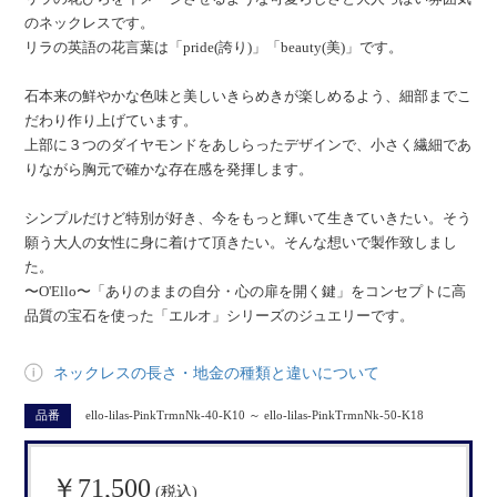
のネックレスです。
リラの英語の花言葉は「pride(誇り)」「beauty(美)」です。
石本来の鮮やかな色味と美しいきらめきが楽しめるよう、細部までこ
だわり作り上げています。
上部に３つのダイヤモンドをあしらったデザインで、小さく繊細であ
りながら胸元で確かな存在感を発揮します。
シンプルだけど特別が好き、今をもっと輝いて生きていきたい。そう
願う大人の女性に身に着けて頂きたい。そんな想いで製作致しまし
た。
〜O'Ello〜「ありのままの自分・心の扉を開く鍵」をコンセプトに高
品質の宝石を使った「エルオ」シリーズのジュエリーです。
ネックレスの長さ・地金の種類と違いについて
品番
ello-lilas-PinkTrmnNk-40-K10 ～ ello-lilas-PinkTrmnNk-50-K18
￥71,500
(税込)