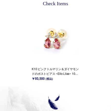
Check Items
K10 ピンクトルマリン＆ダイヤモン
ドのポストピアス ~Ello Lilas~ 10月
誕生石(K18変更可能)
￥93,500
(税込)