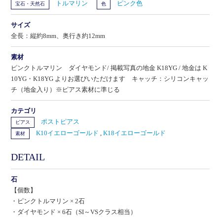
トルマリン
ピンク色
宝石・天然石
色
サイズ
全長：縦約8mm、奥行き約12mm
素材
ピンクトルマリン ダイヤモンド/ 掲載写真の地金 K18YG / 地金は K
10YG・K18YG よりお選びいただけます キャッチ：シリコンキャッ
チ（地金入り）※ピアス素材に準じる
カテゴリ
ポストピアス
ピアス
K10イエローゴールド
,
K18イエローゴールド
素材
DETAIL
石
【個数】
・ピンクトルマリン × 2石
・ダイヤモンド × 6石（SI～VSクラス相当）