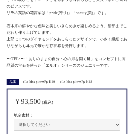
のピアスです。
リラの英語の花言葉は「pride(誇り)」「beauty(美)」です。
石本来の鮮やかな色味と美しいきらめきが楽しめるよう、細部までこ
だわり作り上げています。
上部に３つのダイヤモンドをあしらったデザインで、小さく繊細であ
りながらも耳元で確かな存在感を発揮します。
〜O'Ello〜「ありのままの自分・心の扉を開く鍵」をコンセプトに高
品質の宝石を使った「エルオ」シリーズのジュエリーです。
品番
ello-lilas-pktrmPp-K10 ～ ello-lilas-pktrmPp-K18
￥93,500
(税込)
地金素材：