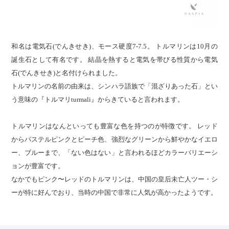
和名は電気石(でんきせき)、モース硬度7-7.5。 トルマリンは10月の
誕生石として有名です。 結晶を熱すると電気を帯びる性質から電気
石(でんきせき)と名付けられました。
トルマリンの名前の由来は、シンハラ語族で「混ざりあった石」とい
う意味の『トルマリturmali』からきていると言われます。
トルマリンはなんといっても豊富な色を持つのが特徴です。 レッド
からパステルピンクとピーチ色、強烈なグリーンから鮮やかなイエロ
ー、ブルーまで、「ない色はない」と言われるほどカラーバリエーシ
ョンが豊富です。
なかでもピンク〜レッドのトルマリンは、中国の皇后未亡人ツー・シ
ーが特に好んでおり、当時の中国で非常に人気が高かったようです。