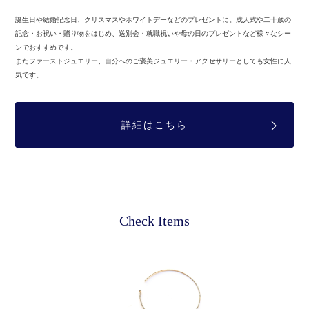
誕生日や結婚記念日、クリスマスやホワイトデーなどのプレゼントに。
成人式や二十歳の
記念・お祝い・贈り物をはじめ、送別会・就職祝いや母の日のプレゼントなど様々なシー
ンでおすすめです。
またファーストジュエリー、自分へのご褒美ジュエリー・アクセサリーとしても女性に人
気です。
詳細はこちら
Check Items