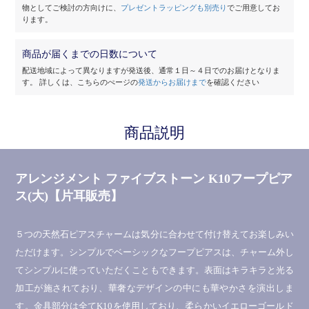
物としてご検討の方向けに、
プレゼントラッピングも別売り
でご用意してお
ります。
商品が届くまでの日数について
配送地域によって異なりますが発送後、通常１日～４日でのお届けとなりま
す。
詳しくは、こちらのぺージの
発送からお届けまで
を確認ください
商品説明
アレンジメント ファイブストーン K10フープピア
ス(大)【片耳販売】
５つの天然石ピアスチャームは気分に合わせて付け替えてお楽しみい
ただけます。シンプルでベーシックなフープピアスは、チャーム外し
てシンプルに使っていただくこともできます。表面はキラキラと光る
加工が施されており、華奢なデザインの中にも華やかさを演出しま
す。金具部分は全てK10を使用しており、柔らかいイエローゴールド