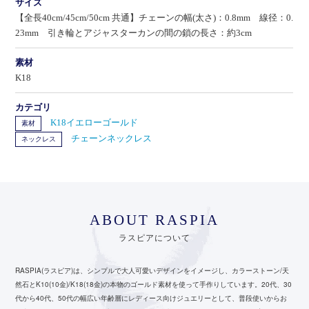
サイズ
【全長40cm/45cm/50cm 共通】チェーンの幅(太さ)：0.8mm 線径：0.
23mm 引き輪とアジャスターカンの間の鎖の長さ：約3cm
素材
K18
カテゴリ
K18イエローゴールド
素材
チェーンネックレス
ネックレス
ABOUT RASPIA
ラスピアについて
RASPIA(ラスピア)は、シンプルで大人可愛いデザインをイメージし、カラーストーン/天
然石とK10(10金)/K18(18金)の本物のゴールド素材を使って手作りしています。
20代、30
代から40代、50代の幅広い年齢層にレディース向けジュエリーとして、
普段使いからお