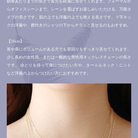
鎖骨あたりまでの長さで首元を綺麗に見せてくれます。フォーマルか
らオフィスシーンまで、シーンを選ばずお楽しみいただける、万能タ
イプの長さです。肌の上でも洋服の上でも映える長さです。 V字ネッ
クの洋服や、襟付きのシャツの下からチラッと見せるのもおすすめ。
【50cm】
首や肩にボリュームがある方でも首回りをすっきり見せてくれます。
少し長めの女性用、または一般的な男性用ネックレスチェーンの長さ
です。 ゆとりを持って身につけたい方や、タートルネック・ニット
など洋服の上からつけたい方におすすめです。