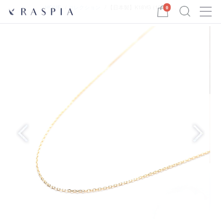
Menu
HOME
コレクション
【日本製】K18YG (18金イ...
0