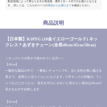
配送地域によって異なりますが発送後、通常１日～４日でのお届けとなりま
す。
詳しくは、こちらのぺージの
発送からお届けまで
を確認ください
商品説明
【日本製】K18YG (18金イエローゴールド) ネッ
クレス＊あずきチェーン(全長40cm/45cm/50cm)
＜ネックレスの長さで迷われている方へ＞
【40cm】
一般的な製品の中で、一番短いチェーンです。主に女性が身に着ける
長さで、首周りに沿うぐらいになります。U字ネックの洋服や、Tシ
ャツなどにぴったり。首元を中心にきれいに見せたい場合は40cmの
長さをおすすめ致します。
【45cm】