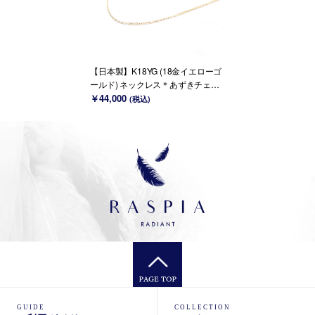
【日本製】K18YG (18金イエローゴ
ールド) ネックレス＊あずきチェー
ン(全長40cm/45cm/50cm)
￥44,000
(税込)
GUIDE
COLLECTION