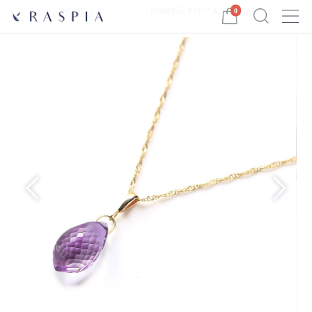
Menu
HOME
コレクション
2月誕生石 K10 アメジスト(...
0