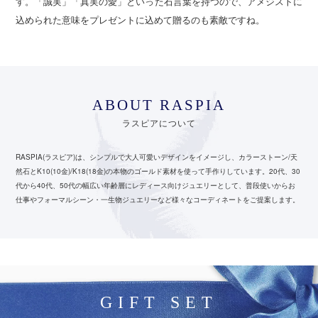
す。「誠実」「真実の愛」といった石言葉を持つので、アメジストに
込められた意味をプレゼントに込めて贈るのも素敵ですね。
ABOUT RASPIA
ラスピアについて
RASPIA(ラスピア)は、シンプルで大人可愛いデザインをイメージし、カラーストーン/天
然石とK10(10金)/K18(18金)の本物のゴールド素材を使って手作りしています。
20代、30
代から40代、50代の幅広い年齢層にレディース向けジュエリーとして、
普段使いからお
仕事やフォーマルシーン・一生物ジュエリーなど様々なコーディネートをご提案します。
GIFT SET