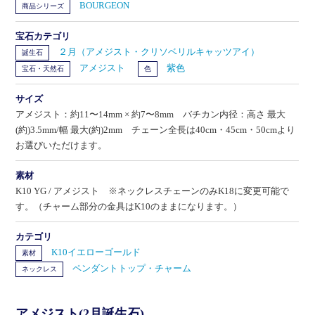
BOURGEON
商品シリーズ
宝石カテゴリ
２月（アメジスト・クリソベリルキャッツアイ）
誕生石
アメジスト
紫色
宝石・天然石
色
サイズ
アメジスト：約11〜14mm × 約7〜8mm バチカン内径：高さ 最大
(約)3.5mm/幅 最大(約)2mm チェーン全長は40cm・45cm・50cmより
お選びいただけます。
素材
K10 YG / アメジスト ※ネックレスチェーンのみK18に変更可能で
す。（チャーム部分の金具はK10のままになります。）
カテゴリ
K10イエローゴールド
素材
ペンダントトップ・チャーム
ネックレス
アメジスト(2月誕生石)