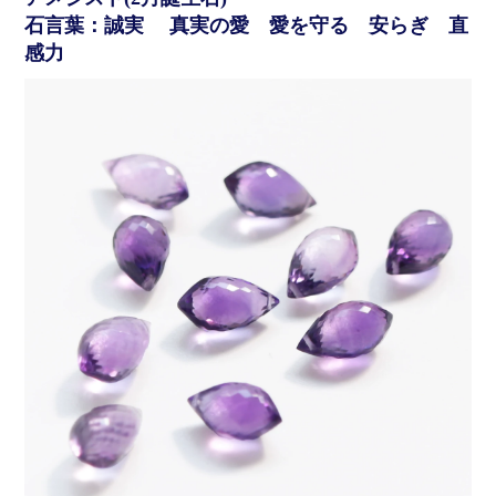
石言葉：誠実 真実の愛 愛を守る 安らぎ 直
感力