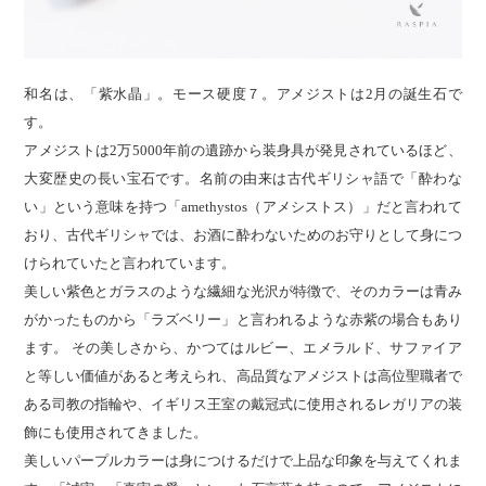
和名は、「紫水晶」。モース硬度７。アメジストは2月の誕生石で
す。
アメジストは2万5000年前の遺跡から装身具が発見されているほど、
大変歴史の長い宝石です。名前の由来は古代ギリシャ語で「酔わな
い」という意味を持つ「amethystos（アメシストス）」だと言われて
おり、古代ギリシャでは、お酒に酔わないためのお守りとして身につ
けられていたと言われています。
美しい紫色とガラスのような繊細な光沢が特徴で、そのカラーは青み
がかったものから「ラズベリー」と言われるような赤紫の場合もあり
ます。 その美しさから、かつてはルビー、エメラルド、サファイア
と等しい価値があると考えられ、高品質なアメジストは高位聖職者で
ある司教の指輪や、イギリス王室の戴冠式に使用されるレガリアの装
飾にも使用されてきました。
美しいパープルカラーは身につけるだけで上品な印象を与えてくれま