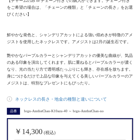
【チャームのみ or チェーン付きでの購入ができます。チェーン付き
をご希望の場合は、「チェーンの種類」と「チェーンの長さ」をお選
びください】
鮮やかな発色と、シャンデリアカットによる強い煌めきが特徴のアメ
ジストを使用したネックレスです。アメジストは2月の誕生石です。
艶やかなパープルカラーとシャンデリアカットの優美な曲線が、気品
のある印象を演出してくれます。肌に重ねるとパープルカラーが濃く
なり、光の当たり方で透明感たっぷりにも輝き、存在感を放ちます。
身につけるだけで上品な印象を与えてくる美しいパープルカラーのア
メジストは、特別なプレゼントにもぴったり。
ネックレスの長さ・地金の種類と違いについて
品番
brgn-AmthstChan-K10azu-40 ～ brgn-AmthstChan-no
￥14,300
(税込)