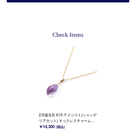
Check Items
2月誕生石 K10 アメジスト(シャンデ
リアカット) ネックレスチャーム ~B
OURGEON~（チェーンのセット購
￥14,300
(税込)
入できます）