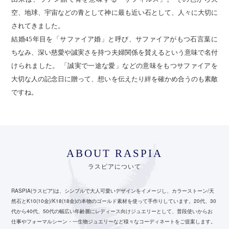
空、地球、宇宙などの青として神に最も近い石として、人々に大切に
されてきました。
結婚45年目を「サファイア婚」と呼び、サファイアがもつ石言葉に
ちなみ、深い慈愛や誠実さを持つ夫婦関係を賛えるという意味で名付
けられました。 「誠実で一途な愛」などの意味をもつサファイアを
大切な人の記念日に贈って、想いを伝えたり絆を確かめ合うのも素敵
ですね。
ABOUT RASPIA
ラスピアについて
RASPIA(ラスピア)は、シンプルで大人可愛いデザインをイメージし、カラーストーン/天
然石とK10(10金)/K18(18金)の本物のゴールド素材を使って手作りしています。
20代、30
代から40代、50代の幅広い年齢層にレディース向けジュエリーとして、
普段使いからお
仕事やフォーマルシーン・一生物ジュエリーなど様々なコーディネートをご提案します。