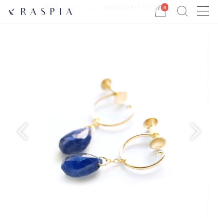
Menu
HOME
コレクション
9月誕生石 K10 サファイア(...
0