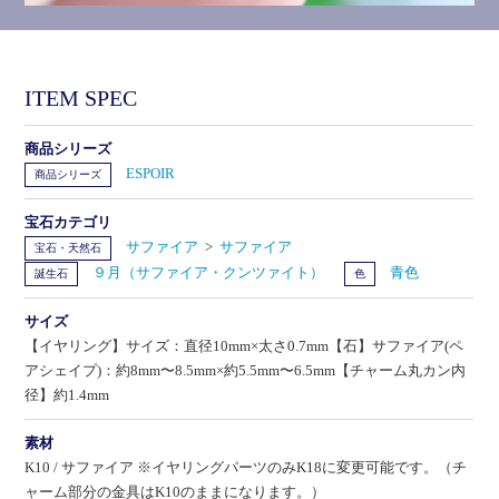
ITEM SPEC
商品シリーズ
ESPOIR
商品シリーズ
宝石カテゴリ
サファイア
>
サファイア
宝石・天然石
９月（サファイア・クンツァイト）
青色
誕生石
色
サイズ
【イヤリング】サイズ：直径10mm×太さ0.7mm【石】サファイア(ペ
アシェイプ)：約8mm〜8.5mm×約5.5mm〜6.5mm【チャーム丸カン内
径】約1.4mm
素材
K10 / サファイア ※イヤリングパーツのみK18に変更可能です。（チ
ャーム部分の金具はK10のままになります。）