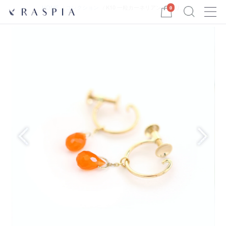
Menu
HOME
コレクション
K10 一粒カーネリアン小(ブリ...
0