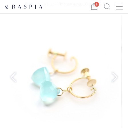
Menu
HOME
コレクション
K10 地中海の美しい滴 一粒シ...
0