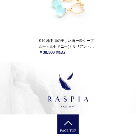
K10 地中海の美しい滴 一粒シーブ
ルーカルセドニー(トリリアントカ
ット)イヤリング~ESPOIR~
￥38,500
(税込)