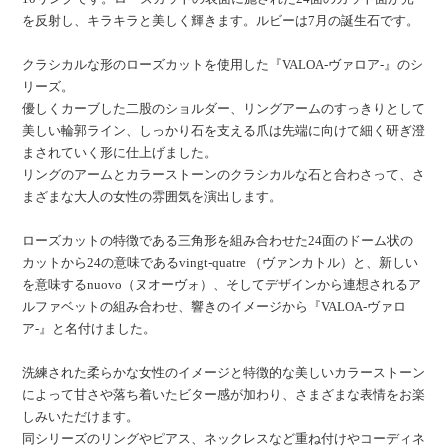
を反射し、キラキラと美しく輝きます。ルビーは7月の誕生石です。
クラシカルな形のローズカットを使用した『VALOA-ヴァロア-』のシ
リーズ。
優しくカーブした二股のショルダー、リングアームのすっきりとして
美しい輪郭ライン、しっかり石を支える爪は先端に向けて細く研ぎ澄
まされていく形に仕上げました。
リングのアームとカラーストーンのクラシカルな石と合わさって、さ
まざまな大人の女性の雰囲気を演出します。
ローズカットの特徴である三角形を組み合わせた24面のドーム状の
カットから24の意味であるvingt-quatre （ヴァンカトル）と、新しい
を意味するnuovo（ヌオーヴォ）、そしてデザインから連想されるア
ルファベットの組み合わせ、響きのイメージから『VALOA-ヴァロ
ア-』と名付けました。
洗練された柔らかな女性のイメージと特徴的な美しいカラーストーン
によって甘さや落ち着いたビター感が加わり、さまざまな表情をお楽
しみいただけます。
同シリーズのリングやピアス、ネックレスなど重ね付けやコーディネ