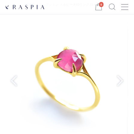
Menu
HOME
コレクション
ルビー K10リング ローズカッ...
0