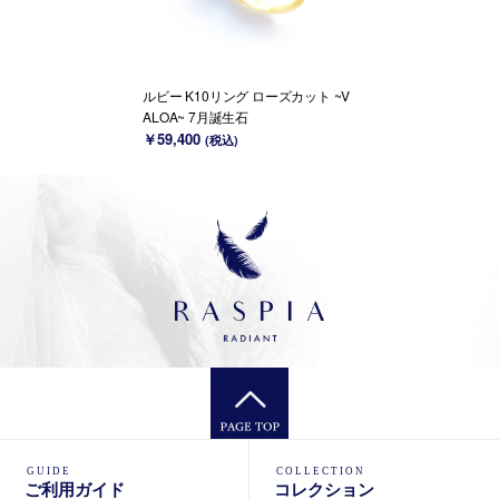
ルビー K10リング ローズカット ~V
ALOA~ 7月誕生石
￥59,400
(税込)
GUIDE
COLLECTION
ご利用ガイド
コレクション