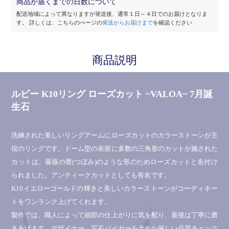
商品が届くまでの日数について
配送地域によって異なりますが発送後、通常１日～４日でのお届けとなりま
す。
詳しくは、こちらのぺージの
発送からお届けまで
を確認ください
商品説明
ルビー K10リング ローズカット ~VALOA~ 7月誕
生石
洗練された美しいリングアームにローズカットのカラーストーンが主
役のリングです。ドーム型の表面に多数の三角形のカットが施された
カットは、薔薇の蕾(つぼみ)のような形のためローズカットと名付け
られました。アンティークカットとしても有名です。
K10イエローゴールドの輝きと美しいカラーストーンがコーディネー
トをワンランク上げてくれます。
製作では、職人によって細部の仕上がりに気を配り、最後は丁寧に磨
きあげます。デザイナー、宝石バイヤーを含めた厳しい品質チェック