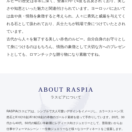
ルビーの歴史は非常に深く、聖書の中で4度も言及されており、美し
さや知恵といった魅力と関連付けられています。ヨーロッパにおいて
は血や炎・情熱を象徴すると考えられ、人々に勇気と威厳を与えてく
れる石として扱われており、兵士たちが戦場で身につけていたとされ
ています。
古代から人々を魅了する美しい赤色のルビー。自分自身のお守りとし
て身につけるのはもちろん、情熱の象徴として大切な方へのプレゼン
トとしても、ロマンチックな贈り物になり素敵ですね。
ABOUT RASPIA
ラスピアについて
RASPIA(ラスピア)は、シンプルで大人可愛いデザインをイメージし、カラーストーン/天
然石とK10(10金)/K18(18金)の本物のゴールド素材を使って手作りしています。
20代、30
代から40代、50代の幅広い年齢層にレディース向けジュエリーとして、
普段使いからお
仕事やフォーマルシーン・一生物ジュエリーなど様々なコーディネートをご提案します。