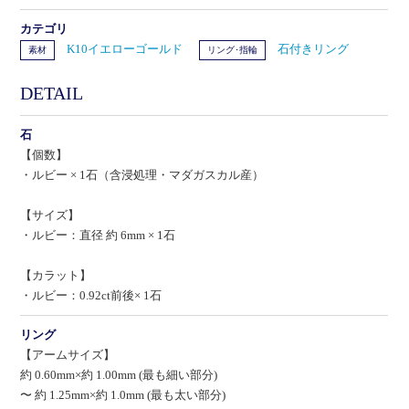
カテゴリ
K10イエローゴールド
石付きリング
素材
リング･指輪
DETAIL
石
【個数】
・ルビー × 1石（含浸処理・マダガスカル産）
【サイズ】
・ルビー：直径 約 6mm × 1石
【カラット】
・ルビー：0.92ct前後× 1石
リング
【アームサイズ】
約 0.60mm×約 1.00mm (最も細い部分)
〜 約 1.25mm×約 1.0mm (最も太い部分)