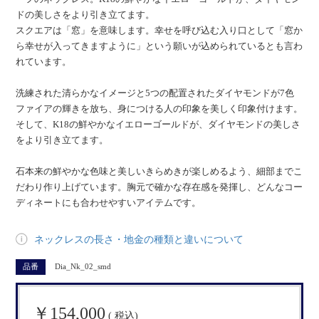
ドの美しさをより引き立てます。
スクエアは「窓」を意味します。幸せを呼び込む入り口として「窓か
ら幸せが入ってきますように」という願いが込められているとも言わ
れています。
洗練された清らかなイメージと5つの配置されたダイヤモンドが7色
ファイアの輝きを放ち、身につける人の印象を美しく印象付けます。
そして、K18の鮮やかなイエローゴールドが、ダイヤモンドの美しさ
をより引き立てます。
石本来の鮮やかな色味と美しいきらめきが楽しめるよう、細部までこ
だわり作り上げています。胸元で確かな存在感を発揮し、どんなコー
ディネートにも合わせやすいアイテムです。
ネックレスの長さ・地金の種類と違いについて
品番
Dia_Nk_02_smd
￥154,000
( 税込)