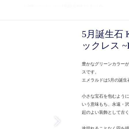
HOME
コレクション
5月誕生石 K10 エメラルドの...
5月誕生石 
ックレス ~Pe
豊かなグリーンカラーが美
スです。
エメラルドは5月の誕生
小さな宝石を包むように
いう意味もち、永遠・
起のよい装飾として古
途切れることなく円を描く