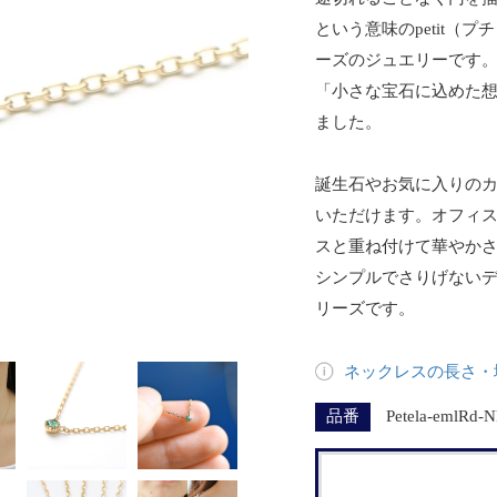
という意味のpetit（プ
ーズのジュエリーです
「小さな宝石に込めた
ました。
誕生石やお気に入りの
いただけます。オフィ
スと重ね付けて華やか
シンプルでさりげない
リーズです。
ネックレスの長さ・
品番
Petela-emlRd-