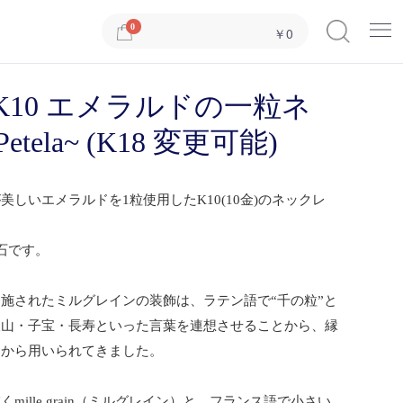
Menu
0
￥0
K10 エメラルドの一粒ネ
tela~ (K18 変更可能)
しいエメラルドを1粒使用したK10(10金)のネックレ
石です。
施されたミルグレインの装飾は、ラテン語で“千の粒”と
沢山・子宝・長寿といった言葉を連想させることから、縁
くから用いられてきました。
mille grain（ミルグレイン）と、フランス語で小さい