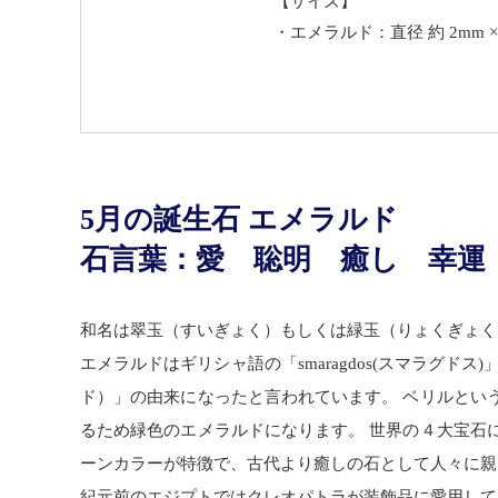
【サイズ】
・エメラルド：直径 約 2mm ×
5月の誕生石 エメラルド
石言葉：愛 聡明 癒し 幸運
和名は翠玉（すいぎょく）もしくは緑玉（りょくぎょく）
エメラルドはギリシャ語の「smaragdos(スマラグドス)」
ド）」の由来になったと言われています。 ベリルとい
るため緑色のエメラルドになります。 世界の４大宝石
ーンカラーが特徴で、古代より癒しの石として人々に親
紀元前のエジプトではクレオパトラが装飾品に愛用して