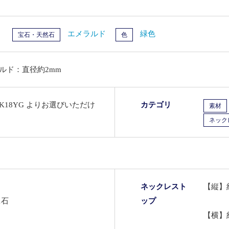
）
エメラルド
緑色
宝石・天然石
色
ルド：直径約2mm
・K18YG よりお選びいただけ
カテゴリ
素材
ネック
ネックレスト
【縦】約
1石
ップ
【横】約