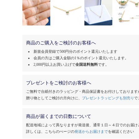
商品のご購入をご検討のお客様へ
新規会員登録で500円分のポイント還元いたします
会員の方はご購入金額の1％のポイント還元いたします。
2,000円以上お買い上げで
全国送料無料
です。
プレゼントをご検討のお客様へ
ご無料で台紙付きのラッピング・商品保証書をお付けしております
贈り物としてご検討の方向けに、
プレゼントラッピングも別売り
で
商品が届くまでの日数について
配送地域によって異なりますが発送後、通常１日～４日でのお届け
詳しくは、こちらのぺージの
発送からお届けまで
を確認ください