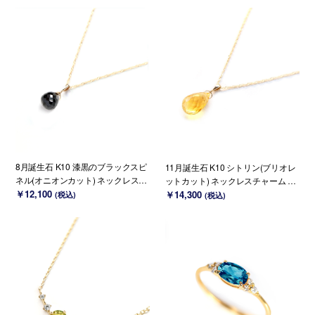
8月誕生石 K10 漆黒のブラックスピ
11月誕生石 K10 シトリン(ブリオレ
ネル(オニオンカット) ネックレスチ
ットカット) ネックレスチャーム ~B
ャーム ~BOURGEON~（チェーンの
￥12,100
OURGEON~（チェーンのセット購
￥14,300
(税込)
(税込)
セット購入できます）
入できます）