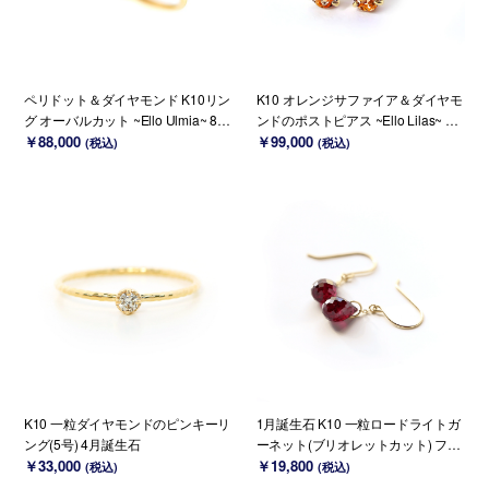
ペリドット＆ダイヤモンド K10リン
K10 オレンジサファイア＆ダイヤモ
グ オーバルカット ~Ello Ulmia~ 8月
ンドのポストピアス ~Ello Lilas~ 9
誕生石(K18/PT変更可能)
￥88,000
月誕生石(K18変更可能)
￥99,000
(税込)
(税込)
K10 一粒ダイヤモンドのピンキーリ
1月誕生石 K10 一粒ロードライトガ
ング(5号) 4月誕生石
ーネット(ブリオレットカット) フッ
￥33,000
クピアス~ESPOIR~
￥19,800
(税込)
(税込)