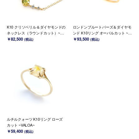
K10 クリソベリル＆ダイヤモンドの
ロンドンブルートパーズ＆ダイヤモ
ネックレス（ラウンドカット）~Ell
ンド K10リング オーバルカット ~El
o Lily~(K18 変更可能)
￥82,500
lo Ulmia~ 11月誕生石(K18/PT変更
￥93,500
(税込)
(税込)
可能)
ルチルクォーツ K10リング ローズ
カット ~VALOA~
￥59,400
(税込)