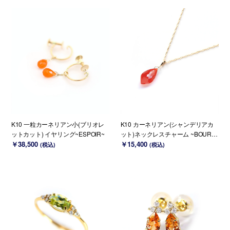
K10 一粒カーネリアン小(ブリオレ
K10 カーネリアン(シャンデリアカ
ットカット) イヤリング~ESPOIR~
ット)ネックレスチャーム ~BOURG
￥38,500
EON~（チェーンのセット購入でき
￥15,400
(税込)
(税込)
ます）