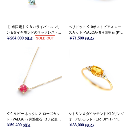
【1点限定】K18 パライバトルマリ
ペリドット K10ポストピアス ロー
ン＆ダイヤモンドのネックレス ~Ell
ズカット ~VALOA~ 8月誕生石 (K18
o Lilas~ 10月誕生石
￥264,000
変更可能)
￥71,500
SOLD OUT
(税込)
(税込)
K10 ルビー ネックレス ローズカッ
シトリン＆ダイヤモンド K10リング
ト ~VALOA~ 7月誕生石(K18 変更可
オーバルカット ~Ello Ulmia~ 11月
能)
￥59,400
誕生石(K18/PT変更可能)
￥88,000
(税込)
(税込)