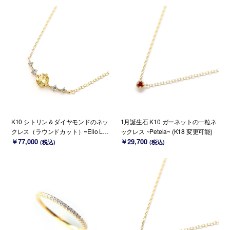
K10 シトリン＆ダイヤモンドのネッ
1月誕生石 K10 ガーネットの一粒ネ
クレス（ラウンドカット）~Ello Lily
ックレス ~Petela~ (K18 変更可能)
~ 11月誕生石(K18 変更可能)
￥77,000
￥29,700
(税込)
(税込)