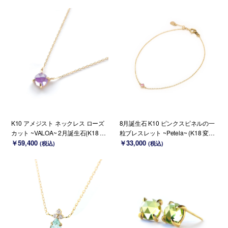
K10 アメジスト ネックレス ローズ
8月誕生石 K10 ピンクスピネルの一
カット ~VALOA~ 2月誕生石(K18 変
粒ブレスレット ~Petela~ (K18 変更
更可能)
￥59,400
可能)
￥33,000
(税込)
(税込)