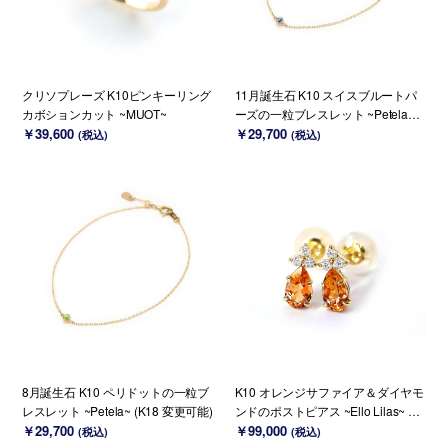
クリソプレーズ K10ピンキーリング
11月誕生石 K10 スイスブルートパ
カボションカット ~MUOT~
ーズの一粒ブレスレット ~Petela~
￥39,600
(K18 変更可能)
￥29,700
(税込)
(税込)
8月誕生石 K10 ペリドットの一粒ブ
K10 オレンジサファイア＆ダイヤモ
レスレット ~Petela~ (K18 変更可能)
ンドのポストピアス ~Ello Lilas~ 9
￥29,700
月誕生石(K18変更可能)
￥99,000
(税込)
(税込)