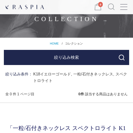
Menu
0
COLLECTION
HOME
コレクション
絞り込み検索
絞り込み条件：
K18イエローゴールド, 一粒/石付きネックレス, スペク
トロライト
全 0 件 1 ページ目
0
件
該当する商品はありません
「一粒/石付きネックレス スペクトロライト K1