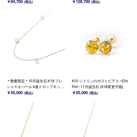
MOMENTS~
￥84,700
ENTS~
￥128,700
(税込)
(税込)
＊数量限定＊10月誕生石 K18 プレ
K10 シトリンのポストピアス ~Ello
シャスオパール 4連ドロップネック
Fiol~ 11月誕生石 (K18変更可能)
レス
￥55,000
￥55,000
(税込)
(税込)