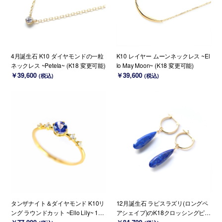
4月誕生石 K10 ダイヤモンドの一粒
K10 レイヤー ムーンネックレス ~El
ネックレス ~Petela~ (K18 変更可能)
lo May Moon~ (K18 変更可能)
￥39,600
￥39,600
(税込)
(税込)
タンザナイト＆ダイヤモンド K10リ
12月誕生石 ラピスラズリ(ロングペ
ング ラウンドカット ~Ello Lily~ 12
アシェイプ)のK18クロッシングピア
月誕生石(K18/PT変更可能)
ス~RADIANT MOMENTS~