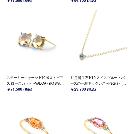
￥77,000
￥84,700
(税込)
(税込)
スモーキークォーツ K10ポストピア
11月誕生石 K10 スイスブルートパ
ス ローズカット ~VALOA~ (K18変更
ーズの一粒ネックレス ~Petela~ (K1
可能)
￥71,500
8 変更可能)
￥29,700
(税込)
(税込)