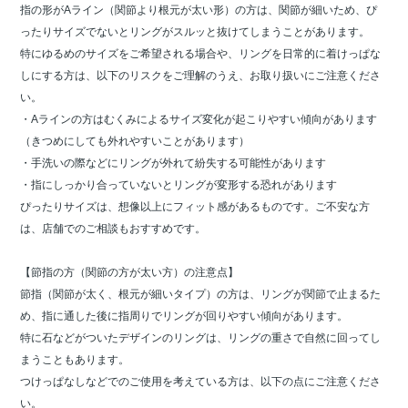
指の形がAライン（関節より根元が太い形）の方は、関節が細いため、ぴ
ったりサイズでないとリングがスルッと抜けてしまうことがあります。
特にゆるめのサイズをご希望される場合や、リングを日常的に着けっぱな
しにする方は、以下のリスクをご理解のうえ、お取り扱いにご注意くださ
い。
・Aラインの方はむくみによるサイズ変化が起こりやすい傾向があります
（きつめにしても外れやすいことがあります）
・手洗いの際などにリングが外れて紛失する可能性があります
・指にしっかり合っていないとリングが変形する恐れがあります
ぴったりサイズは、想像以上にフィット感があるものです。ご不安な方
は、店舗でのご相談もおすすめです。
【節指の方（関節の方が太い方）の注意点】
節指（関節が太く、根元が細いタイプ）の方は、リングが関節で止まるた
め、指に通した後に指周りでリングが回りやすい傾向があります。
特に石などがついたデザインのリングは、リングの重さで自然に回ってし
まうこともあります。
つけっぱなしなどでのご使用を考えている方は、以下の点にご注意くださ
い。