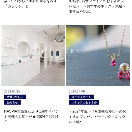
故？いつから？宝石の重さを表す
9月誕生石サファイアのおすすめプ
「カラット」と…
レゼント〜おすすめネックレス編〜
誕生日や記念…
2024.08.25
2024.07.08
店舗について
コーディネート
お知らせ
スタッフのおすすめ
RASPIA大阪堀江店 ★1周年イベン
＜2024年版＞ 7月誕生石ルビーのお
ト開催のお知らせ★ 2024年9月14
すすめプレゼント〜リング・ネック
日…
レス編〜…